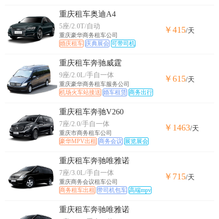
重庆租车奥迪A4
5座/2.0T/自动
￥415
/天
重庆豪华商务租车公司
婚庆租车
庆典展会
可带司机
重庆租车奔驰威霆
9座/2.0L/手自一体
￥615
/天
重庆豪华商务租车服务公司
机场火车站接送
婚车租赁
商务出行
重庆租车奔驰V260
7座/2.0/手自一体
￥1463
/天
重庆市商务租车公司
豪华MPV出租
商务会议
展览展会
重庆租车奔驰唯雅诺
7座/3.0L/手自一体
￥715
/天
重庆商务会议租车公司
商务租车出租
带司机包车
高端mpv
重庆租车奔驰唯雅诺