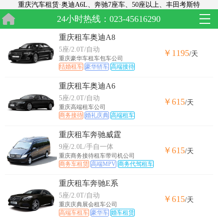
重庆汽车租赁·奥迪A6L、奔驰7座车、50座以上、丰田考斯特
24小时热线：023-45616290
重庆租车奥迪A8
5座/2.0T/自动
￥1195
/天
重庆豪华车租车包车公司
结婚租车
豪华轿车
高端接待
重庆租车奥迪A6
5座/2.0T/自动
￥615
/天
重庆高端租车公司
商务接待
婚礼庆典
高端租车
重庆租车奔驰威霆
9座/2.0L/手自一体
￥615
/天
重庆商务接待租车带司机公司
商务车租赁
高端MPV
商务代驾租车
重庆租车奔驰E系
5座/2.0T/自动
￥615
/天
重庆庆典展会租车公司
高端车租车
豪华车
婚车租赁