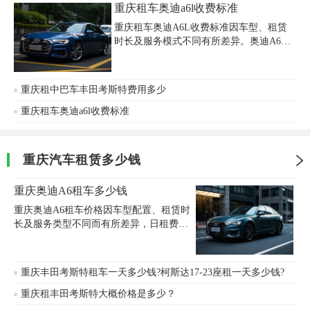
重庆租车奥迪a6l收费标准
重庆租车奥迪A6L收费标准因车型、租赁
时长及服务模式不同有所差异。奥迪A6L
日租金普遍在400-700元之间，基础版车型
如2.5TFSI舒适版日租约400元，3.0TFSI豪
华版或运动版（如SQ5/SQ6）日租可达500
重庆租中巴车丰田考斯特费用多少
元以上。若选择带司机服务，费用通常增
加至800元/天（含8小时300公里），超时
重庆租车奥迪a6l收费标准
费50元/小时，超公里费2元/公里。租车押
金一般为10000-20000元，违章押金约3000
元，基础保险费100元/天，部分公司收取
重庆汽车租赁多少钱
35元手续费。旅游旺季或节假日价格可能
上涨10%-20%。里程限制通常为每日
重庆奥迪A6租车多少钱
重庆奥迪A6租车价格因车型配置、租赁时
长及服务类型不同而有所差异，日租费用
通常在500-800元之间。基础版奥迪A6自驾
日租约600元/天（含8小时300公里），需
支付押金10000元，而婚车租赁同样价格为
重庆丰田考斯特租车一天多少钱?柯斯达17-23座租一天多少钱?
600元/天（含8小时50公里），超时费每小
时50元、超公里费每公里2元。若选择配驾
重庆租丰田考斯特大概价格是多少？
包车服务，费用约800元/天，含专业司机