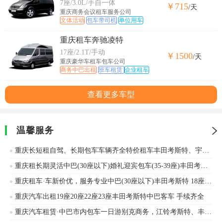
7座/3.0L/手自一体
￥715
/天
重庆商务会议租车服务公司
文体活动
包车带司机
单位用车
重庆租车奔驰凌特
17座/2.1T/手动
￥1500
/天
重庆豪华车租车包车公司
商务中巴出租
班车租赁
企业租车
查看更多车型
温馨服务
重庆长短租自驾、长期包车车辆齐全特价租车丰田考斯特、宇通客车车辆出租
重庆租长期灵活中巴(30座以下)婚礼迎宾包车(35-39座)丰田考斯特
重庆租车·车新价优，服务专业中巴(30座以下)丰田考斯特 18座 10-18座商务租车丰田考斯特、金龙客车等车辆出租
重庆汽车出租19座20座22座23座丰田考斯特中巴客车 手续齐全
重庆汽车租赁·中巴市内包车一日游别克商务，江铃考斯特、丰田考斯特等车辆出租