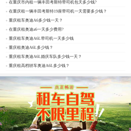
在重庆市内租一辆丰田考斯特带司机包天多少钱?
及保险。长租更优惠，月租价格7000-
12000元，半年租赁费用约6-7万元。重庆
在重庆租一辆丰田考斯特19座带司机一天需要多少钱？
嘉诚租车公司等专业机构提供多款奥迪
重庆租车奥迪A6多少钱一天？
A6L车型，涵盖商务接待、婚庆用车等场
景，车辆均配备高额保险及定
在重庆租奥迪a6一天多少费用?
重庆租车奥迪A6L带司机一天多少钱
重庆租奥迪A6L多少钱？
重庆租车奥迪A6L婚庆车队多少钱一天？
重庆租高档轿车奥迪A6L多少钱？