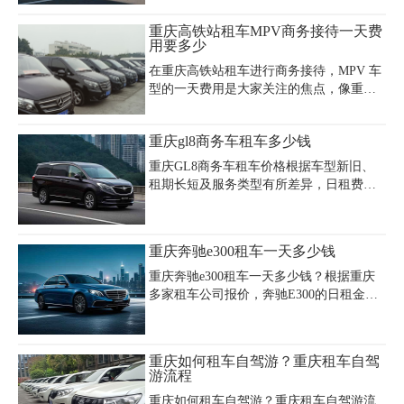
金约160-200元，三天基础费用约480-600
示，理想ONE租赁报价受节假日影响显
元。中高端车型如本田雅阁、丰田凯美瑞
重庆高铁站租车MPV商务接待一天费
著，春节期间因需求激增，日均租金可能
日租价约330-350元，三天总费用约990-
用要多少
突破1500元且需20天起租。相比同级别燃
1050元。商务车方面，7座别克GL8日租
油商
在重庆高铁站租车进行商务接待，MPV 车
400元左右，三天约1200元，而豪华型如奔
型的一天费用是大家关注的焦点，像重庆
驰V260日租达1500元，三天费用约4500
高铁站租车 MPV 一天费用要多少、重庆高
元。部分平台如神州租车、一嗨租车提供
铁站租车一天费用要多少、重庆高铁站租
长租优惠，三天打包价可享9-8.5折，新用
重庆gl8商务车租车多少钱
车 MPV、重庆高铁站租车商务接待这些内
户首日立减100元。费用明细通常包含基础
容很关键。重庆嘉诚租车公司（023 -
租金、保险（约30-
重庆GL8商务车租车价格根据车型新旧、
45616290）是不错的选择。别克 GL8 MPV
租期长短及服务类型有所差异，日租费用
日租约 500 - 700 元，车内空间大，乘坐舒
通常在400-900元之间。淡季（如非节假
适，内饰精致。本田奥德赛 MPV 日租大概
日）新款别克GL8陆尊商务车日租价约550
550 - 750 元，座椅布局灵活，车辆性能稳
元，旧款GL8约450元，若带司机服务则需
重庆奔驰e300租车一天多少钱
定。丰田埃尔法 MPV 日租在 1000 - 1500
额外支付150-200元/天，且包含8小时/120
元，高端奢华，尽显尊贵。
公里基础里程，超公里按1.5元/公里计费。
重庆奔驰e300租车一天多少钱？根据重庆
部分租车公司针对长租客户提供月租优
多家租车公司报价，奔驰E300的日租金通
惠，月租金可低至8000-12000元，具体需
常在500元至800元之间，具体价格受车型
结合车辆配置与租赁时长协商。重庆GL8
配置、租赁时长、节假日需求及公司优惠
商务车租赁费用还包含保险、基础维护及
政策影响。例如，重庆安润租车提供的奔
重庆如何租车自驾游？重庆租车自驾
24小时道路救援，租车时需注意验车流程
驰E300日租价为600元，押金1万元，支持
游流程
与合同条款，明确日限公里数
日租、周租及月租，超时或超里程需额外
重庆如何租车自驾游？重庆租车自驾游流
计费；启合达租车新款奔驰E300L日租价