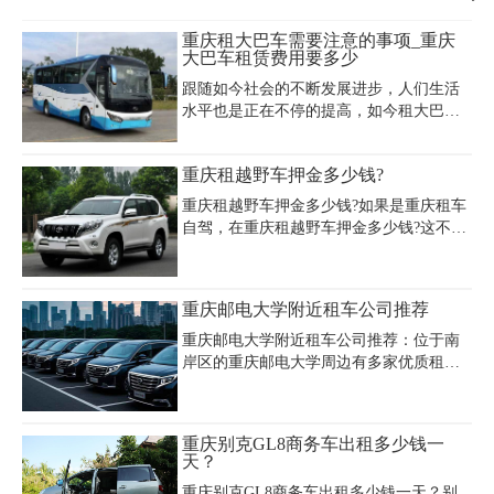
重庆租大巴车需要注意的事项_重庆
大巴车租赁费用要多少
跟随如今社会的不断发展进步，人们生活
水平也是正在不停的提高，如今租大巴车
也是慢慢流行起来了，特别是企业租大巴
车旅游发挥出重要的作用，还有公司租用
重庆租越野车押金多少钱?
大巴车接送员工。可是近年来大巴车出现
的事故不断频繁，为了能够防止事故的出
重庆租越野车押金多少钱?如果是重庆租车
现，下面就是重庆租车与你们一起来了解
自驾，在重庆租越野车押金多少钱?这不是
下重庆租大巴车需要注意的事项以及重庆
固定的，一般根据租车公司提供的车型车
大巴车租赁费用要多少？
价来收取，车价越高租车押金就越高，一
般车价在7-23万之间的车，每天的日租金
重庆邮电大学附近租车公司推荐
在100-1000元之间，租车押金一般是5000-
50000元不等。此外，还有一笔固定的车辆
重庆邮电大学附近租车公司推荐：位于南
违章押金，在重庆一般是3000元，一般在
岸区的重庆邮电大学周边有多家优质租车
一个月内退还。
服务商，其中悟空租车以高性价比著称，
经常推出优惠活动，适合学生群体短期出
行需求；重庆鼎冠汽车租赁公司提供商务
重庆别克GL8商务车出租多少钱一
车和家用轿车租赁，以诚信服务和优惠价
天？
格获得2809条好评，地址在九龙坡区杨家
重庆别克GL8商务车出租多少钱一天？别