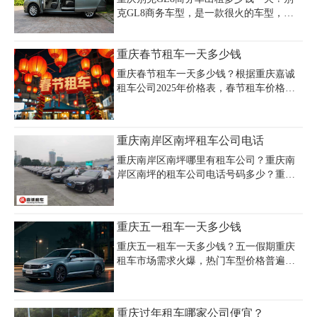
坪正街；重庆宜帆汽车服务有限公司作为
克GL8商务车型，是一款很火的车型，一
重庆市首批持证汽车租赁企业，连续多年
直以来受到大家的喜爱，所以别克GL8的
获评党政机关公务用车定点服务商，专业
租赁价格相对于其它商务车型价格会高一
度值得信赖。若追求便捷服务，神州租车
重庆春节租车一天多少钱
点。为了重庆的朋友选择价格合适的租车
在大学城地铁站设有服务点（营业至
公司，特从租车公司整理最新别克GL8商
21:00），适合夜间用车需求，而明双租车
重庆春节租车一天多少钱？根据重庆嘉诚
务车日租报价。
距离大学城仅1015米，可通过241
租车公司2025年价格表，春节租车价格因
车型不同差异显著，经济型轿车如大众朗
逸、别克凯越日均租金约160-300元，中高
端车型如奥迪A4、宝马3系日租价格在450-
重庆南岸区南坪租车公司电话
600元之间，豪华车型如奥迪A8、奔驰
S350则高达1300-1600元/天。商务车和SUV
重庆南岸区南坪哪里有租车公司？重庆南
因家庭出行需求旺盛，别克GL8日均650
岸区南坪的租车公司电话号码多少？重庆
元，丰田普拉多2.7排量车型约700-900元/
南岸区南坪租车公司价格多少钱一天？重
天，7座商务车日均400-500元。新能源车
庆租车公司主要面对包括重庆南岸区南坪
如特斯拉Model Y、理想L9等车型因订单激
在内的重庆主城区内的社会各界需要用车
重庆五一租车一天多少钱
增，需至少10天起租，日均租金普遍超80
的人士提供全套公务、商务用车、公司用
车、轿车租赁、会议接待等用车解决方
重庆五一租车一天多少钱？五一假期重庆
案。送车上门，服务到家，全天24小时为
租车市场需求火爆，热门车型价格普遍上
你服务。
涨，经济型轿车日租约300-500元，7座商
务车如别克GL8日租价格在600-800元，高
端车型如丰田普拉多、奔驰商务车日租可
重庆过年租车哪家公司便宜？