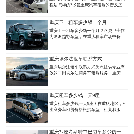
程是怎样的?尽管重庆汽车租赁的普及度越
为798元，包含机场接送等增值服务。租车
来越宽，仍然有很大一部分人对重庆汽车
时需注意车辆保险、车况检测及合同条
租赁感到很陌生。今天我们就来谈谈重庆
款，建议优先选择资质齐全的公司如安
重庆卫士租车多少钱一个月
自驾游租车流程及费用，让广大重庆市民
润、启合达等，并提前咨询节假日价格波
及外来游客对重庆自驾游租车有个大概的
动及长租优惠。重庆奔驰e300租车市场选
重庆卫士租车多少钱一个月？路虎卫士作
了解，出行也就多了一种方式。
择多样，结合
为硬派越野车型，在重庆租车市场中备受
关注。根据重庆安润汽车租赁公司提供的
信息，路虎卫士110P400的月租价格约为
30000元/月，具体费用会根据租赁时长、
重庆埃尔法租车联系方式
车辆配置及淡旺季略有浮动。该车型搭载
3.0T发动机，油箱容积90L，可满足长途越
重庆埃尔法租车联系方式为您提供专业高
野需求，适合山地、工地等复杂路况使
效的丰田埃尔法商务车租赁服务，重庆商
用。重庆正规租车公司如安润、嘉诚等均
务车租车联系方式包括多家优质租车公司
提供卫士车型的长短期租赁服务，包含保
资源，如深圳市埃尔法汽车代驾有限公司
险、救援及专业司机配驾（配驾包车费用
（联系电话可在线洽谈或获取底价）和深
重庆租车多少钱一天9座
约1800元/天），且支持异地用车、送车上
圳市埃尔法租车服务有限公司（朱先生
门等便捷服务。租赁时需注意押金标准
15999918887微信同号）。重庆丰田埃尔法
重庆租车多少钱一天9座？在重庆地区，9
（通常20000元/
租赁电话覆盖主城及周边区域，车型含新
座商务车租赁价格根据车型、租期和服务
款埃尔法亚洲版，支持短租/长租及带司机
内容有所不同。经济型车型如江淮瑞风
服务，日租金500元起。重庆租车公司联系
M4、福特全顺日租价格约400-600元，舒适
电话可通过平台智能提问快速获取，服务
型如依维柯欧胜日租600-800元，高端车型
重庆22座考斯特中巴包车多少钱一
包含送车上门、保险齐全及完善的售后流
如奔驰威霆日租800-1200元。部分公司提