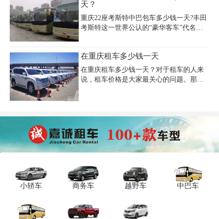
天？
程。重庆埃尔法租车服务热线还提供粤澳
供包月服务，如别克GL8月租约8500元，
两地牌直通车等高端商务出行
重庆22座考斯特中巴包车多少钱一天?丰田
福特全顺月租6500-7500元，包含司机服务
考斯特这一世界公认的“豪华客车”代名
则月租增加至7500-9000元。租车费用受淡
词，以方便、美观、实用为主，更迎合中
旺季、里程限制、保险等因素影响，建议
国人口味。成为单位接待的必不可少的专
提前咨询确认细节。重庆嘉诚租车等专业
在重庆租车多少钱一天
用车型。方中带圆的车身设计和同级大多
租车公司提供多种车型选择，车辆均经过
数车型相似，尽管外观看上去比较的朴实
严格检测并配备全险，支持自
在重庆租车多少钱一天？对于租车的人来
老气。但正是因为如此外形才能使得内部
说，租车价格是大家最关心的问题。那么
的空间能够最大化。
在重庆租车一天多少钱 ?其实，重庆日租车
价格 由多个因素决定，包括所选车型及新
旧程度、租赁天数、是否配备司机，此
外，重庆租车价格还受到行业淡旺季的影
响，越是淡季价格越便宜。
小轿车
商务车
越野车
中巴车