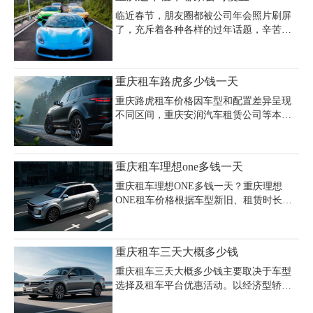
达1000-1500元。受节假日影响，部分车型
价格较平日上涨约40%，如大众帕萨特从
临近春节，朋友圈都被公司年会照片刷屏
418元/天升至593元/天，新能源车及SUV车
了，充斥着各种各样的过年话题，辛苦一
型因年轻用户偏好成为主流选择。建议游
年的小伙伴都迫不及待地想回家过年，但
客提前2-3天预订以确保车源，并关注租车
这也就意味着马上要面临一年一度的春运
平台优惠活动，租车费用通常包含基础租
了。车票难买、火车拥挤晚点、高速堵
重庆租车路虎多少钱一天
赁费、保险及服务费，油费、过路费等需
车、飞机倒车麻烦……这些问题让大家谈
额外计算。重庆租车公司如嘉诚等提
春运而变色，重庆过年租车哪家公司便
重庆路虎租车价格因车型和配置差异呈现
宜？今天，嘉诚推荐春节回家攻略，便捷
不同区间，重庆安润汽车租赁公司等本地
回家路。重庆过年租车公司价格如下：
服务商提供多款路虎车型租赁，涵盖揽
胜、卫士、发现等热门系列。以路虎揽胜
SC Vogue为例，日租费用约1288元起，卫
重庆租车理想one多钱一天
士110P400日租金约1300元，而揽胜创世加
长版等高端车型日租价可达3000元。重庆
重庆租车理想ONE多钱一天？重庆理想
租车路虎日租费用受租赁时长影响，部分
ONE租车价格根据车型新旧、租赁时长及
车型要求10天起租，长租可享优惠。新能
服务内容有所差异，日租费用主要集中在
源车型如特斯拉Model Y日均租金约800
800-1200元区间。以重庆嘉诚租车公司等
元，但路虎燃油车仍以豪华体验占据市
本地服务商为例，理想ONE作为高端新能
重庆租车三天大概多少钱
场，如卫士系列日租1500-1800元。租车费
源车型，基础日租金约800元起，若含专业
用通常包含基础保险，但需注意押金（
司机服务则需额外增加200-300元/天（法定
重庆租车三天大概多少钱主要取决于车型
节假日费用翻倍）。部分商家针对长租需
选择及租车平台优惠活动。以经济型轿车
求（如10天以上）提供优惠套餐，日均费
为例，如大众朗逸、别克凯越等车型日租
用可降至700元左右。重庆租车市场数据显