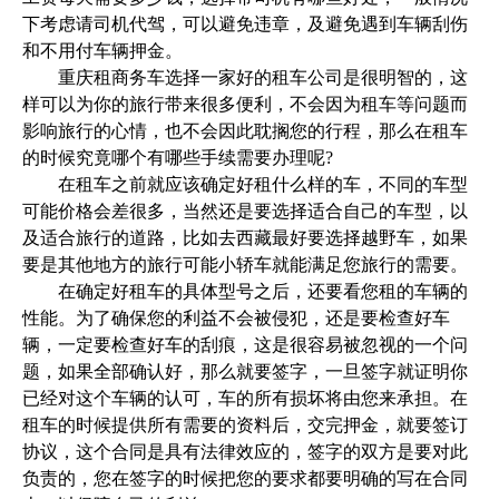
下考虑请司机代驾，可以避免违章，及避免遇到车辆刮伤
和不用付车辆押金。
重庆租商务车选择一家好的租车公司是很明智的，这
样可以为你的旅行带来很多便利，不会因为租车等问题而
影响旅行的心情，也不会因此耽搁您的行程，那么在租车
的时候究竟哪个有哪些手续需要办理呢?
在租车之前就应该确定好租什么样的车，不同的车型
可能价格会差很多，当然还是要选择适合自己的车型，以
及适合旅行的道路，比如去西藏最好要选择越野车，如果
要是其他地方的旅行可能小轿车就能满足您旅行的需要。
在确定好租车的具体型号之后，还要看您租的车辆的
性能。为了确保您的利益不会被侵犯，还是要检查好车
辆，一定要检查好车的刮痕，这是很容易被忽视的一个问
题，如果全部确认好，那么就要签字，一旦签字就证明你
已经对这个车辆的认可，车的所有损坏将由您来承担。在
租车的时候提供所有需要的资料后，交完押金，就要签订
协议，这个合同是具有法律效应的，签字的双方是要对此
负责的，您在签字的时候把您的要求都要明确的写在合同