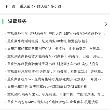
下一篇:
重庆宝马x5婚庆租车多少钱
温馨服务
重庆商务租车_奔驰商务车_中巴大巴_MPV(商务车)别克商务车GL8_商务用车_企业用车_会议用车
重庆豪华考斯特租赁、别克商务gl8出租 旅游会议包车
重庆租车轿车商务车别克GL8、卡罗拉、比亚迪秦等、自驾单位长租旅游接待
重庆别克商务租赁奔驰商务MPV(商务车)商务车、日租、月租、年租奔驰、本田等车辆出租
重庆汽车租赁奔驰奥迪宝马出租 别克商务车出租 埃尔法商务车租赁 大众车出租自驾
重庆高端汽车租赁·租迈巴赫，租商务车，租别克GL8，奔驰商务V260，租埃尔法，会议用车
重庆商务租车5-55座商务接待|机场接送|埃尔法别克GL8奔驰V260自驾奔驰
重庆汽车租赁·重庆租车旅游包车新款别克GL8带司机
重庆MPV商务车出租、机场接送、可带司机、丰田埃尔法、奔驰V260、别克商务GL8
重庆市内包车MPV(商务车)长途旅游包车 企业租车 机场接送 企业班车 带司机别克GL8出租