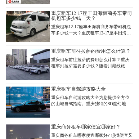
靠谱的租车公司，那么重庆自驾游租车哪
家好?下面就跟随重庆嘉诚汽车租赁公司小
重庆租车12-17座丰田海狮商务车带司
编一起走近租车行业去了解吧。
机包车多少钱一天？
重庆租车12-17座丰田海狮商务车带司机包
车多少钱一天？重庆租车12-17座丰田海狮
商务车带司机包车一般多少钱?重庆租车
12-17座丰田海狮商务车带司机包车公司哪
重庆租车前往拉萨的费用怎么计算？
家好?重庆租车丰田海狮12座-17座商务车
600元/天起，司机配驾费：200-300元/天(8
重庆租车前往拉萨的费用怎么计算？重庆
小时/天)，
租车到拉萨需要多少钱？随着川藏线旅游
的逐渐火爆，不少人都来我司询问租车前
往拉萨的费用问题，其实在谈及费用的时
候，我们除了考虑一般的费用花销，还需
重庆租车自驾游攻略大全
要考虑重庆租车拉萨还车问题，一起和重
庆租车公司小编来了解下吧！
重庆租车自驾游攻略大全为您提供全方位
的山城自驾指南。重庆独特的8D魔幻地形
让自驾游充满乐趣，推荐选择EVCARD、
一嗨等正规平台租车，经济型轿车日租约
150-250元，SUV更适合山区路段。经典3
重庆商务租车哪家便宜哪家好？
日路线可覆盖主城洪崖洞、解放碑等网红
景点，武隆天生三桥、仙女山等自然奇
重庆商务租车哪家便宜哪家好? 想找便宜又