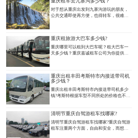
重庆租车去九寨沟多少钱？
野车丰田普拉多2.7L日租700元、4.0L达
1000元，豪华车型奥迪A8、宝马7系日租
对于想从重庆出发到九寨沟游玩的朋友，
1300-3500元。重庆大学城租车公司如重庆
公共交通即使再方便，也得转车，很难一
国信中联（电话15723369852）、重庆嘉诚
站到底，重庆租车去九寨沟就不一样了，
中联（023-45616290）提供主城区上门取
非常便利，那么重庆租车去九寨沟多少钱?
还车服务，车型含轿车、SUV、MPV、中
当然车型不同价格也不同，小编为你提供
重庆租旅游大巴车多少钱?
巴及皮卡等，支持短租、月租及年租，长
一份在重庆租车公司租车时得到的一份报
租可享
价单，重庆租车去九寨沟价格一目了然。
重庆哪里可以租到大巴车呢？租大巴车一
天多少钱？重庆嘉诚租车公司为你提供的
重庆租旅游大巴车服务，价格均对公道，
从800元/天到2800元/天，具体的租大巴车
一天多少钱，需要根据你挑选的车型、等
重庆出租丰田考斯特市内接送带司机
级来确定具体的用车价格。当然，租用时
多少钱？
间越长，享受到的优惠就越多。
重庆出租丰田考斯特市内接送带司机多少
钱?考斯特根据车型不同所处的价格也不相
同，考斯特分为行政版、豪华版及改装
版。那么重庆出租丰田考斯特市内接送带
清明节重庆自驾游租车找哪家?
司机多少钱?根据不同车型价格也有所差
别：
清明节重庆自驾游租车找哪家?重庆自驾游
租车注重两个方面，自由和安全，而想要
使这两个优点都充分发挥出来，一定要找