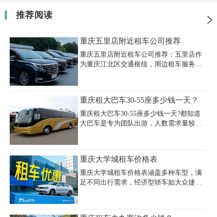
推荐阅读
重庆五里店附近租车公司推荐
重庆五里店附近租车公司推荐：五里店作
为重庆江北区交通枢纽，周边租车服务丰
富。明鹏租车距离五里店仅102米，位于五
红路17附26号，提供多路公交接驳服务。
辰怡租车位于五里店地铁站，地理位置优
重庆租大巴车30-55座多少钱一天？
越。若追求性价比，推荐悟空租车（曼哈
顿广场送车点）及凹凸租车，两者以透明
重庆租大巴车30-55座多少钱一天?都知道
价格和会员优惠著称。商务车租赁可选择
大巴车是专为团队出游，人数需求量较大
重庆中茂汽车租赁，该公司为重庆租赁协
的人群而专业定制的一款，座驾在30-55座
会优秀会员单位，专业可靠。网约车平台
的高级大巴。那么在重庆租大巴车人群多
推荐滴滴出行和途歌租车，后者主打新能
吗?像这种高级大巴价格多少钱一天呢?
重庆大学城租车价格表
源车型。价格方面，本地公司如至尊租
车、乐谐租车价格实惠，而神州租车虽价
重庆大学城租车价格表涵盖多种车型，满
高但服务保障全面。
足不同出行需求，经济型轿车如大众捷
达、别克凯越日租金约160元，中高端车型
如大众帕萨特、丰田凯美瑞日租330-500
元，商务车如别克GL8日租400-800元，越