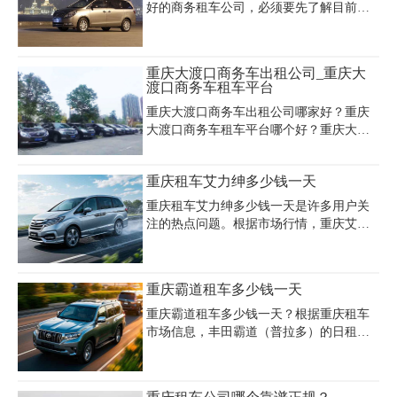
观。车型选择上，小鹏P5适合朋友结伴，
好的商务租车公司，必须要先了解目前重
凯美瑞适合情侣，家庭出游推荐大众途岳
庆商务租车价位，通过什么方式了解商务
等空间宽敞车型。费用方面需注意押金规
租车公司的好与坏。重庆商务租车哪家便
则（普通车辆几千元，超跑需数万元）及
宜哪家好?以下是重庆某租车公司商务车的
重庆大渡口商务车出租公司_重庆大
每日限200-300公里里程。五一期间建议提
价格表，仅供参考：
渡口商务车租车平台
前预订，使用高德/百度导航"老司机模
式"，主城区停
重庆大渡口商务车出租公司哪家好？重庆
大渡口商务车租车平台哪个好？重庆大渡
口商务车租赁多少钱一天？重庆租车公司
为包括大渡口区在内的重庆中心城区的市
重庆租车艾力绅多少钱一天
民及来渝游玩的人士提供重庆7座商务车租
车、重庆豪华商务车出租、重庆别克gl8商
重庆租车艾力绅多少钱一天是许多用户关
务车租赁、重庆奔驰高端商务车出租等汽
注的热点问题。根据市场行情，重庆艾力
车租赁用车服务。
绅租车日租费用通常在600-900元区间浮
动，具体价格受租赁时长、季节因素及车
型配置影响。例如，本田艾力绅锐·混动版
重庆霸道租车多少钱一天
凭借低油耗和灵活空间设计，日租价格约
为600-800元；而高配版本因座椅加热、电
重庆霸道租车多少钱一天？根据重庆租车
动调节等豪华功能，日租可达800-900元。
市场信息，丰田霸道（普拉多）的日租金
重庆艾力绅商务车租赁价格优势明显，其
通常在600-1000元之间，具体费用因车
外观稳重、内饰精致，适合商务接待与家
型、排量及租期而异。例如，2.7L排量的5
庭出游，车内配备独立空调、多媒体系
座或7座车型日租约600-800元，3.5L或4.0L