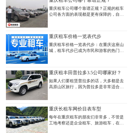
重庆租车公司哪个靠谱正规？
统，并支持7座灵活布局。若选择带司机服
车型则需800-1000元/天。若选择长租（如
务，日租费用通常增加200-300元，专业司
包月），价格可降至约17000元/月，且租
重庆租车公司哪个靠谱正规？正规的租车
机熟悉重庆
期越长优惠越多。带司机服务需额外支付
公司各方面的表现都是更有保障的，自然
200-300元/天的代驾费。租车费用还包含车
用车时也更靠谱，如果要在重庆租车的
辆押金（6000-50000元，根据车价）和违
话，一定要提前去做好规划，重庆租车公
章押金（3000元，可退还）。旅游旺季或
司作为知名的全国租车连锁品牌，各方面
重庆租车价格一览表代步
节假日价格可能上浮，建议提前咨询正规
的表现都正规靠谱的。
公司如重
重庆租车价格一览表代步：在重庆这座山
城，租车代步已成为市民和游客的热门选
择，重庆租车价格因车型、租期及服务内
容差异显著。经济型轿车如大众捷达、朗
逸等日租金约100-300元，月租价格在2000-
重庆租丰田普拉多3.5公司哪家好？
4000元区间，适合预算有限的用户；中高
端车型如别克GL8、大众帕萨特日租价格
如果人们要租赁普拉多的话，大多都是去
约300-600元，月租则需4000-8000元，满足
高原山区旅行，因为普拉多是非常适合去
商务或家庭舒适出行需求。豪华车型如奔
这些地区旅行的，它能够很好地适应各种
驰C级、奥迪A6等日租价格超千元，适合
复杂的路况，不过重庆租丰田普拉多3.5公
高端场景。重庆租车费用明细包含基础租
司哪家好?能够租赁普拉多的公司相当之
重庆长租车网价目表车型
金、保险费、手续费及可能的超里程费，
多，要想从这众多的租车公司当中挑选到
建议提前对比不同公司报价，关注节假日
一家最为合适的租车公司，当然不是一件
每年在重庆租车的朋友们非常多，不管是
价
容易的事情，需要通过多方面的对比才有
工地考察还是企业租车、旅游租车，在进
可能找到，具体要从哪些方面进行对比呢?
行租车前呢，大家肯定会很关心价格，特