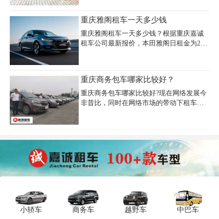
别是对长期打算用车的朋友们来说，就很
想知道长租是否有优惠？ 以下是重庆长租
重庆雅阁租车一天多少钱
车网价目表车型，可供参考：
重庆雅阁租车一天多少钱？根据重庆嘉诚
租车公司最新报价，本田雅阁日租金为260
元/天，押金15000元，支持主城区及川渝
境内用车。实际费用受车型配置、租期长
短、保险选项及季节因素影响，例如旅游
重庆商务包车哪家比较好？
旺季或法定节假日价格可能上浮
10%-20%。部分平台如携程租车显示雅阁
重庆商务包车哪家比较好?现在网络发展今
日租价约148-299元，差异源于基础保险覆
非昔比，同时在网络市场的带动下租车行
盖范围与增值服务不同。长期租赁可享优
业也迅速的发展了起来，现在各个企业之
惠，连续租车7天以上单价可降至230元/
间联系的越来越紧密，旅游也成为热朝，
天，企业会员还可享受免押金政策。租车
会议用车的需求量极大，眼下市面上的租
时需注意日里程限制（200-300公里/天），
车公司也是频频出现，那么怎样需找一家
超程费按1.5-3元/公里计算，建议提前通过
正规靠谱的汽车租赁公司呢?
官网
小轿车
商务车
越野车
中巴车