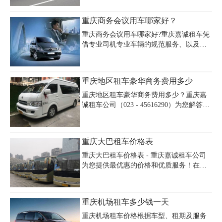
车辆去旅游是比较方便的，能够让人们感
受到更多的旅途当中的乐趣，不过租车旅
重庆商务会议用车哪家好？
游也有一些注意事项人们要了解，了解到
这些注意事项才能够确保人们旅途顺利。
重庆商务会议用车哪家好?重庆嘉诚租车凭
重庆租车行有哪些需要注意的事项呢?一起
借专业司机专业车辆的规范服务、以及实
来看看下面具体的介绍。
惠的价格，一直备受各大企业团体青睐，
成为诸多商务会议、高端级国家会议等会
展的指定用车，并且广受好评。商务车型
重庆地区租车豪华商务费用多少
有别克GL8、奔驰威霆、奔驰唯雅诺、丰
田考斯特等，车辆品牌不同，档次不同，
重庆地区租车豪华商务费用多少？重庆嘉
租车的价格也有着很大的区别。
诚租车公司（023 - 45616290）为您解答。
在重庆地区租车豪华商务，有多种选择。
丰田埃尔法日租 1200 - 1500 元，内饰奢
华、座椅舒适；福建奔驰 V 级日租 700 -
重庆大巴租车价格表
900 元，品质优良、配置豪华；大众威然
日租约 550 元，外观大气、内饰精致。我
重庆大巴租车价格表 - 重庆嘉诚租车公司
们有详细的重庆地区租车豪华商务价格和
为您提供最优惠的价格和优质服务！在重
重庆地区租车费用信息。无论是商务出行
庆租用大巴车，选择重庆嘉诚租车公司是
还是高端旅游，重庆嘉诚租车公司都能满
您的明智之选。我们提供各种类型的大巴
足您的需求，提供优质车辆，快来拨打电
车，包括 19 座、35 座、49 座等不同座位
重庆机场租车多少钱一天
话开启舒适旅程。
数的车辆，以满足您的需求。
重庆机场租车价格根据车型、租期及服务