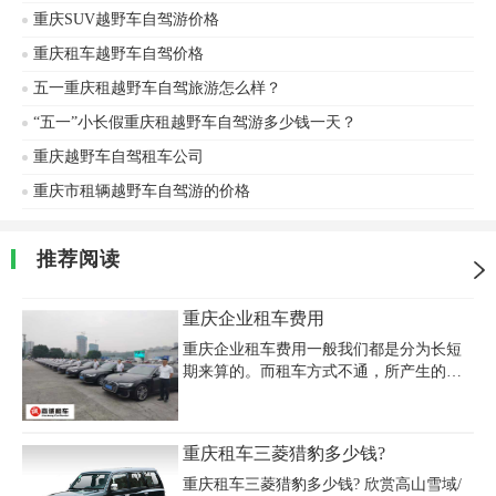
门送车取车。重庆租车自驾越野SUV：丰
重庆SUV越野车自驾游价格
田普拉多、七座丰田兰德酷路泽、四门牧
马人、猛禽F150、路虎揽胜、保时捷、雷
重庆租车越野车自驾价格
克萨斯等，欢迎来电咨询重庆租车越野车
五一重庆租越野车自驾旅游怎么样？
自驾价格。
“五一”小长假重庆租越野车自驾游多少钱一天？
重庆越野车自驾租车公司
重庆市租辆越野车自驾游的价格
推荐阅读
重庆企业租车费用
重庆企业租车费用一般我们都是分为长短
期来算的。而租车方式不通，所产生的费
用也将不通。一：重庆短期代驾租车费
用：按租车费用日结算，约定超时费用(一
般额定时间为8小时)、超里程费用(一般额
重庆租车三菱猎豹多少钱?
定里程为两百公里)，而费用中不含路桥费
用、停车费用、司机餐费。二：重庆长期
重庆租车三菱猎豹多少钱? 欣赏高山雪域/