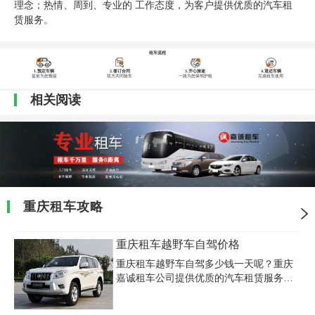
理念；热情、周到、专业的 工作态度，为客户提供优质的汽车租
赁服务。
租车流程
1.预定车辆
2.签订合同
3.开心旅途
4.退还车辆
提前为您预留
双方共同验车
一路为您保驾护航
完成租车使用
相关阅读
重庆租车攻略
重庆租车越野车自驾价格
重庆租车越野车自驾多少钱一天呢？重庆
嘉诚租车公司提供优质的汽车租赁服务：
中高端各类车型车系出租，越野SUV、旅
游用车等各种长租短租包车业务，免费上