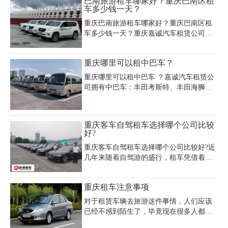
巴南旅游租车哪家好？重庆巴南区租
可依您的旅行计划定制路线，提供专业驾
实惠的车。
车多少钱一天？
驶指导，让您在重庆主城区的豪车租赁旅
行安全又奢华，
重庆巴南旅游租车哪家好？重庆巴南区租
车多少钱一天？重庆嘉诚汽车租赁公司是
专业从事汽车租赁服务的公司，为巴南区
下辖：鱼洞街道、莲花街道、李家沱街
重庆哪里可以租中巴车？
道、龙洲湾街道、花溪街道、南泉街道、
一品街道、南彭街道、惠民街道、界石
重庆哪里可以租中巴车 ？嘉诚汽车租赁公
镇、木洞镇、双河口镇、麻柳嘴镇、丰盛
司拥有中巴车：丰田考斯特、丰田海狮、
镇、二圣镇、东泉镇、姜家镇、天星寺
福特全顺等。重庆租中巴车更多想了解的
镇、接龙镇、石滩镇、石龙镇、圣灯山
请拨打023-45616290。
镇、安澜镇提供重庆旅游租车包车服务，
重庆客车自驾租车选择哪个公司比较
重庆巴南旅游租车价格咨询电话023-
好?
45616290。
重庆客车自驾租车选择哪个公司比较好?近
几年来随着自驾游的盛行，租车凭借着其
方便省钱的优点渐渐火爆自驾圈，因此推
动了租车行业迅速发展，重庆自驾游租车
重庆租车注意事项
的朋友越来越多。因此到底该如何选择呢?
重庆客车自驾租车公司哪家好呢?这里小编
对于租赁车辆去旅游这件事情，人们应该
推荐重庆嘉诚租车公司、
已经不感到陌生了，毕竟现在很多人都在
自己有时间的时候租赁车辆去旅游。租赁