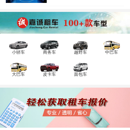
租金约260-300元，中高端商务车如别克
GL8日租价为800-1000元，越野车型如丰田
普拉多4.0价格可达800-1500元/天。重庆租
车费用标准通常包含基础租金、保险及基
础里程，超时或超里程需额外付费，部分
公司提供带司机服务，费用另加100-200元/
天。重庆十一租车价格表显示，国庆期间
需求高涨，建议提前预订以享优惠套餐，
租期越长单价越低，部分公司针对新用户
小轿车
商务车
越野车
中巴车
推出0元租车或特价活动。租车时需注
大巴车
皮卡车
面包车