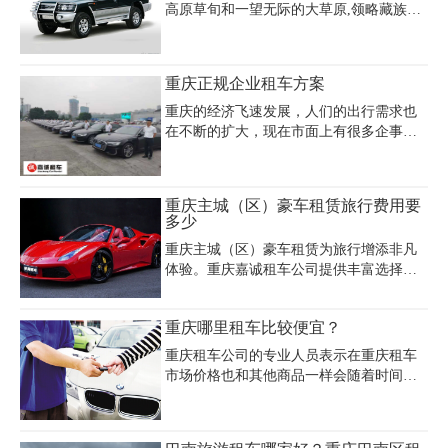
代驾包车费用：按月包车费用计算，规定
高原草旬和一望无际的大草原,领略藏族风
了司机加班费用、超月额定里程费用，常
情,吃野菜和藏餐美食、游玩名胜和寺庙，
规费用其中不含燃油费用、路桥费用、停
重庆越野租车网专为川藏线自驾游，川藏
车费用、司机餐费。
线南线包车旅游
重庆正规企业租车方案
重庆的经济飞速发展，人们的出行需求也
在不断的扩大，现在市面上有很多企事业
单位也会采用租车作为出行方式，如果您
还在靠谱企业用车成本及人员管理问题，
下面这份重庆正规企业租车方案或许能给
重庆主城（区）豪车租赁旅行费用要
您一些启发。
多少
重庆主城（区）豪车租赁为旅行增添非凡
体验。重庆嘉诚租车公司提供丰富选择，
法拉利 488 日租约 8000 - 10000 元，其炫
酷外观与强劲性能，能让您在旅途中尽享
重庆哪里租车比较便宜？
速度激情。兰博基尼 Huracan 日租 9000 -
12000 元，独特造型与卓越操控，成为道
重庆租车公司的专业人员表示在重庆租车
路焦点。重庆主城（区）豪车租赁费用要
市场价格也和其他商品一样会随着时间的
多少受车型、租期等因素影响。重庆嘉诚
变化而变化。不同的车型、租期的价格有
租车公司（电话：023 - 45616290）对豪车
很大的不同。第一次租车的消费者，对租
精心维护，车况绝佳，租车流程简便，还
车办理流程非常有必要深入了解才能租到