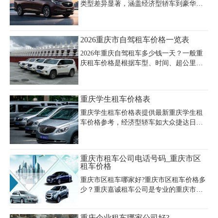
类型差异显著，涵盖经济型轿车到豪华商
务车等多种选择。重庆江北机场租车价格
表显示，经济型轿车如大众朗逸、别克凯
越等日租金约160元/天，中高端商务车如
2026重庆市自驾租车价格一览表
别克GL8日租约400元/天，奔驰威霆等豪华
车型日租可达700-800元。针对团队出行需
2026年重庆自驾租车多少钱一天？一般重
求，15座全顺商务车日租约500元，30-49
庆租车价格是根据车型、时间、超公里这
座大客车日租约1200元。重庆机场商务车
些来决定的，中高端轿车价格大概在
租车费用受节假日影响明显，如春节等高
400~800之间，商务车在400~1000之间不
峰期价格可能上涨至300-700元/天，而普通
等，越野车几百到上千的都有。重庆嘉诚
重庆学生租车价格表
时段通过正规平台预约可享25元/天的周边
租车是专业的重庆自驾租车公司，提供重
停车场优惠接驳服务。重庆机场客
庆市自驾租车价格一览表，重庆自驾租车
重庆学生租车价格表提供最新重庆学生租
网上预订及重庆自驾租车价格查询服务。
车价格参考，经济型轿车如大众捷达日租
重庆自驾租车网价目表如下，供参考(淡旺
68-198元，适合学生短途出游；紧凑型车
季价格有所浮动)，
别克凯越平日90元/天，周末可能涨至180
元。重庆学生租车攻略提醒：芝麻信用
重庆市租车公司电话号码_重庆市区
650+可免押金，验车需全程录像避免纠
租车价格
纷，推荐选择正规平台如神州租车（100-
重庆市区租车哪家好?重庆市区租车价格多
400元/天）或一嗨租车。重庆租车公司价
少？重庆嘉诚租车公司是专业的重庆市汽
格对比显示，5万级车型日租约150元，10
车租赁公司，提供重庆租车,重庆汽车租赁,
万级约240元，豪华车如宝马3系500元/
重庆轿车租赁,重庆商务车出租,重庆旅游大
天。学生群体建议关注淡季优惠，提前2天
重庆企业租车哪家公司好?