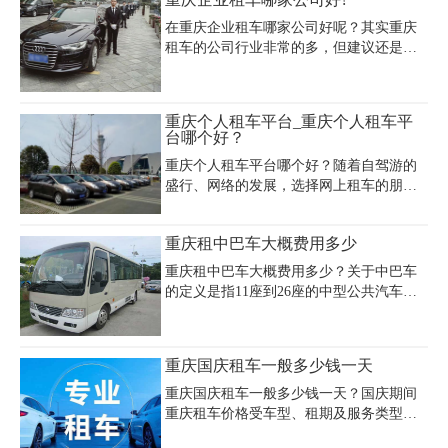
巴租车,重庆中巴车出租,重庆旅游租车,重
预订可享日产轩逸108元/天、哈弗H6 138
庆商务租车, 是一家本地服务好的重庆汽车
元/天等性价比车型，租车时需注意油
在重庆企业租车哪家公司好呢？其实重庆
租赁公司，重庆市租车公司电话号码023-
租车的公司行业非常的多，但建议还是选
45616290。
择专业的商务接待公司，毕竟专注做一行
服务要比五花八门的都做的公司要好。
重庆个人租车平台_重庆个人租车平
台哪个好？
重庆个人租车平台哪个好？随着自驾游的
盛行、网络的发展，选择网上租车的朋友
越来越多，重庆汽车租赁行业也紧跟时代
发展潮流，开拓了网上租车业务，不仅提
重庆租中巴车大概费用多少
供自驾租车、商务租车、旅游用车、机场
接送等服务，还免费上门送车、取车，流
重庆租中巴车大概费用多少？关于中巴车
程简单干练。面对网上各式各样的网站，
的定义是指11座到26座的中型公共汽车，
“重庆个人租车平台哪个好？”便成为了用
是小团体出行的不二选择， 常常被用于商
户谈论的焦点话题。
务接待、周边旅游、休闲度假。那么重庆
租中巴车大概多少钱一天呢?以下是重庆租
重庆国庆租车一般多少钱一天
车小编提供重庆租中巴车价格表，数据供
您参考，具体详情可详询。
重庆国庆租车一般多少钱一天？国庆期间
重庆租车价格受车型、租期及服务类型影
响较大，经济型轿车如捷达、哈弗H6等日