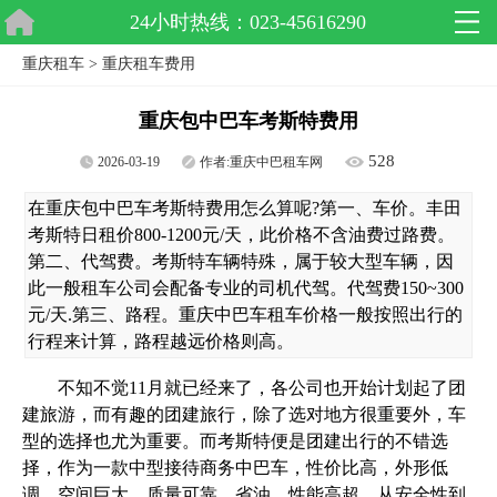
24小时热线：023-45616290
重庆租车
>
重庆租车费用
重庆包中巴车考斯特费用
528
2026-03-19
作者:
重庆中巴租车网
在重庆包中巴车考斯特费用怎么算呢?第一、车价。丰田
考斯特日租价800-1200元/天，此价格不含油费过路费。
第二、代驾费。考斯特车辆特殊，属于较大型车辆，因
此一般租车公司会配备专业的司机代驾。代驾费150~300
元/天.第三、路程。重庆中巴车租车价格一般按照出行的
行程来计算，路程越远价格则高。
不知不觉11月就已经来了，各公司也开始计划起了团
建旅游，而有趣的团建旅行，除了选对地方很重要外，车
型的选择也尤为重要。而考斯特便是团建出行的不错选
择，作为一款中型接待商务中巴车，性价比高，外形低
调，空间巨大、质量可靠、省油，性能高超，从安全性到