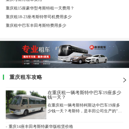
重庆租15座豪华型考斯特租一天费用？
重庆租18-23座考斯特带司机费用多少
重庆租中巴车丰田考斯特费用多少
重庆租车攻略
在重庆租一辆考斯特中巴车19座多少
钱一天？
在重庆租一辆考斯特柯斯达中巴车19座多
少钱一天？考斯特，是丰田公司生产的“豪
华客车”代名词，宽敞、舒适的车厢，使 考
斯特看起来就象家庭轿车一样。考斯特有
重庆14座丰田考斯特豪华版租赁价格
众多广受欢迎的特点，赏心悦目的内饰正