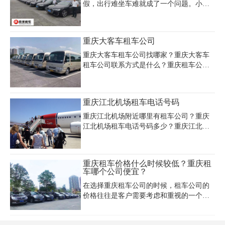
顺畅。重庆大学城婚车租赁价格透明合
假，出行难坐车难就成了一个问题。小编
理，性价比高，可根据预算定制专属方
推荐大家租车回家，因为长假诸如国庆春
案。重庆大学城租车公司哪家好？口碑与
节等时段，高速免过路费，并且租一辆车
服务质量是关键，建议提前对比多家公司
还可以搭载几个亲朋好友，回家办事也方
重庆大客车租车公司
并查看真实用户评价。重庆大学城婚庆车
便。像这种情况，重庆租普通轿车就能满
队服务推荐注重细节与时效性，专业司机
足您的需求。那么在重庆租普通轿车多少
重庆大客车租车公司找哪家？重庆大客车
团队保障安全出行，让新人无忧享受幸福
钱呢。下面小编以重庆租车的租车价格表
租车公司联系方式是什么？重庆租车公司
时刻。
为例，为大家列举常用轿车租车价格，以
主要对社会各界需要商务用车的个人、单
防大家上当受骗。
位、国内外驻渝公司、办事处、团体、旅
游公司等为服务对象。除此之外我们还推
重庆江北机场租车电话号码
出了机场接送、婚庆、商务、旅游、会议
包车！重庆大客车租车公司电话023-
重庆江北机场附近哪里有租车公司？重庆
45616290
江北机场租车电话号码多少？重庆江北机
场租车多少钱一天？重庆租车公司主要面
对包括重庆江北机场在内的重庆主城区 内
的社会各界需要用车的个人、企事业单
重庆租车价格什么时候较低？重庆租
位、团体、宾馆、商务楼、旅游公司等为
车哪个公司便宜？
服务对象，经营重庆地区的长租短包、机
在选择重庆租车公司的时候，租车公司的
场接送、宾馆迎送、商务考察、公司班
价格往往是客户需要考虑和重视的一个
车、婚礼配车、省际旅游包车、租车自驾
点，许多人都会问小编重庆租车价格是浮
等汽车租赁业务。
动的吗?什么时候会更便宜一些?重庆租车