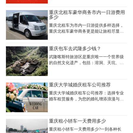
候，倘若遇到一些合同诈骗，其中的一些
提供3年内新车，车险齐全额度高，可自
隐形条约将极大程度的损害你的利益。由
驾，也可配备专业司机，重庆过年租车电
重庆北租车豪华商务市内一日游费用
此可见，找一家重庆口碑好的租车公司有
话：023-45616290.
多少
多么重要。
重庆北租车为市内一日游提供多样选择，
重庆北租车豪华商务更是能让旅程尽显尊
贵。重庆嘉诚租车公司在此处拥有丰富资
源。如奔驰 S 级商务车，其重庆北租车豪
重庆包车去武隆多少钱？
华商务市内一日游的日租价格在 1800 至
2500 元；宝马 7 系商务车日租约 1500 至
武隆喀斯特旅游区是重庆唯一一个世界级
2000 元。这些车辆内饰豪华，乘坐体验极
的自然文化遗产，包括：溶洞、天坑、地
佳。若想了解重庆北租车豪华商务市内一
缝、峡谷、高山、草原等等，吸引了众多
日游费用多少，拨打重庆北租车豪华商务
游客前往参观，那么重庆包车去武隆多少
费用多少咨询电话 023 - 45616290 即可。
钱？当然车型不同价格也不同，重庆嘉诚
重庆大学城婚庆租车公司推荐
重庆嘉诚租车凭借优质服务、良好车况以
租车公司提供一份重庆包车去武隆报价
及合理价格，能充分满足重庆北租车豪华
单，重庆包车去武隆多少钱一目了然。
重庆大学城婚庆租车公司推荐：选择专业
商务市内一日游的需求，让
婚车租赁服务，为您的婚礼增添浪漫与仪
式感。重庆大学城婚庆租车公司提供多种
豪华车型选择，包括奔驰、宝马、奥迪等
品牌，满足不同新人的需求。重庆大学城
重庆租小轿车一天费用多少
婚庆租车推荐服务涵盖婚车装饰、车队协
调等一站式解决方案，确保婚礼当天流程
重庆租小轿车一天费用多少?一到各种长