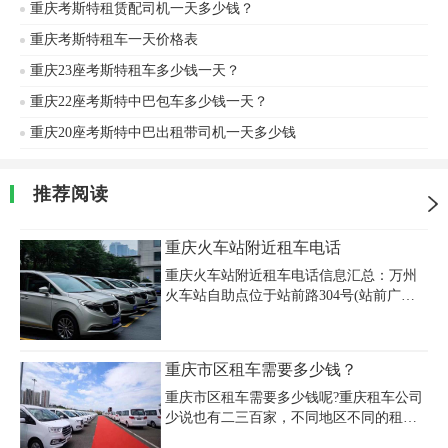
重庆考斯特租赁配司机一天多少钱？
重庆考斯特租车一天价格表
重庆23座考斯特租车多少钱一天？
重庆22座考斯特中巴包车多少钱一天？
重庆20座考斯特中巴出租带司机一天多少钱
推荐阅读
重庆火车站附近租车电话
重庆火车站附近租车电话信息汇总：万州
火车站自助点位于站前路304号(站前广场
对面)，提供24小时租车服务，联系电话
13436116572；重庆西站服务点在B2层05通
道设有神州租车网点，电话18418902144；
重庆市区租车需要多少钱？
重庆北站周边租车选择丰富，包括哔哔租
车(023-67791118)、泰廷租车(023-
重庆市区租车需要多少钱呢?重庆租车公司
67465652)及尚益达租车(15223339122)，均
少说也有二三百家，不同地区不同的租车
位于1公里范围内；旅途租车北站店专线为
公司，其重庆租车价格会略有差异，但同