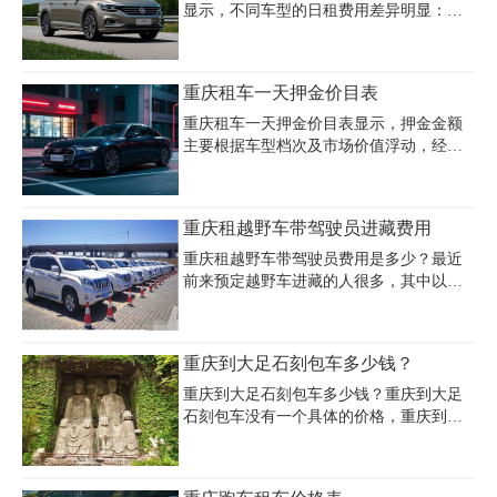
显示，不同车型的日租费用差异明显：经
济型轿车如大众朗逸、别克凯越等日租金
约160-260元，中高端车型如大众帕萨特、
本田雅阁日租价在260-350元，豪华商务车
重庆租车一天押金价目表
如奔驰威霆、别克GL8日租价格约400-700
元，而丰田埃尔法等高端车型日租费可达
重庆租车一天押金价目表显示，押金金额
1900元。重庆租车一天多少钱受车型档
主要根据车型档次及市场价值浮动，经济
次、租期长短及保险选择影响，例如10万
型轿车如大众朗逸、丰田威驰等押金普遍
级合资车日租约90元，20万级SUV约150
为3000元/车，中高端车型如奥迪A4、宝马
元，30万级商务MPV日租约300元。重庆日
3系押金约10000元，豪华商务车如奔驰威
重庆租越野车带驾驶员进藏费用
租车费用通常包含基础租金，但油费、过
霆、V260押金达20000元，顶级豪车如奥迪
路费及超时/超里程费用需额外计算
A8、宝马7系押金则高达35000-50000元。
重庆租越野车带驾驶员费用是多少？最近
越野车领域，丰田普拉多系列押金为20000
前来预定越野车进藏的人很多，其中以普
元，皮卡车型如庆铃押金约5000元。租车
拉多、帕杰罗、汉兰达等车型，尤为抢
押金分为车辆押金与违章押金两部分，其
手，前来预定的人很多。租车的价格在
中违章押金统一为3000元，需在还车后45
600~1000元/天，如果你需要重庆租越野车
重庆到大足石刻包车多少钱？
天内无违章记录退还。企业用户凭营业执
带驾驶员的话，代驾工资200-300元/天，司
照可申请免押金租车特权，
机食宿由你负责。一般租车从重庆出发到
重庆到大足石刻包车多少钱？重庆到大足
西藏需要10天左右的时间，代驾司机会把
石刻包车没有一个具体的价格，重庆到大
每天的行程和景点都安排好，这样不仅能
足石刻包车价格根据出行的季节、车型、
欣赏到川藏线的美景，还不用担心沿途遇
自驾或配司机等因素，价格也不一样。下
到的问题。
面提供的价格仅供大家参考，最新重庆到