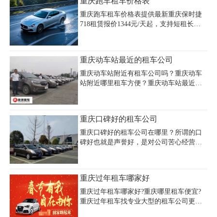
重庆跑车租车价格表
大足石刻包车多少钱需电话咨询租车公
司。
重庆跑车租车价格表提供最新重庆保时捷
718租赁报价1344元/天起，支持短租长租
灵活选择。重庆豪车租赁市场覆盖保时捷
Macan(550元/天)、Panamera(1200元/天)、
玛莎拉蒂Levante(999元/天)等热门车型，超
重庆动车站最近的租车公司
跑车型如兰博基尼Huracán日租金达7000-
9000元。婚车租赁推荐保时捷系列，注意
重庆动车站附近有租车公司吗？重庆动车
选择双数车队搭配白色婚车寓意白头偕
站附近哪里租车方便？重庆动车站最近的
老。正规租车公司需验车录像、明确合同
租车公司电话号码多少？重庆动车站附近
条款，押金根据车型从几千到数万元不
租车公司价格多少钱一天？重庆租车公司
等，芝麻信用700分可享免押金服务。查询
主要面对包括重庆动车站在内的重庆主城
重庆口碑好的租车公司
重庆跑车租赁价格可选择尊荣汽车等正规
区内的社会各界需要用车的人士提供机场
企业，提供
接送、包车、自驾租车、商务用车、婚庆
重庆口碑好的租车公司在哪里？所谓的口
礼车及旅游车，提供多种优质周到的汽车
碑好也就是声誉好，是对公司苦心经营，
租赁业务。
优质租车服务的赞誉与认同。倘若我们想
要租车，便一定要找到重庆口碑好的租车
公司。毕竟，一家公司能够为大众赞誉，
重庆过年租车哪家好
一定是因为其确实有着过硬的本事。自
然，口碑好的租车公司能够为我们提供更
重庆过年租车哪家好?重庆哪里租车便宜?
加优质的租车服务。在这个过程中，也不
重庆过年租车找专业大型的租车公司更靠
需要担忧有什么合同诈骗。在租车的时
谱!重庆过年租车就到重庆租车公司，为您