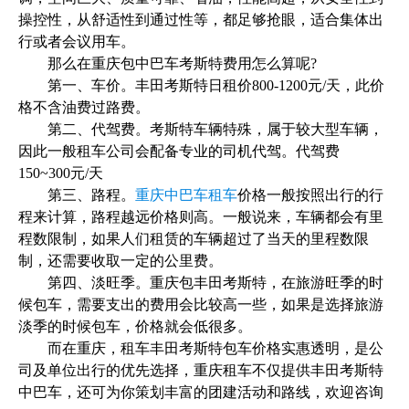
操控性，从舒适性到通过性等，都足够抢眼，适合集体出
行或者会议用车。
那么在重庆包中巴车考斯特费用怎么算呢?
第一、车价。丰田考斯特日租价800-1200元/天，此价
格不含油费过路费。
第二、代驾费。考斯特车辆特殊，属于较大型车辆，
因此一般租车公司会配备专业的司机代驾。代驾费
150~300元/天
第三、路程。
重庆中巴车租车
价格一般按照出行的行
程来计算，路程越远价格则高。一般说来，车辆都会有里
程数限制，如果人们租赁的车辆超过了当天的里程数限
制，还需要收取一定的公里费。
第四、淡旺季。重庆包丰田考斯特，在旅游旺季的时
候包车，需要支出的费用会比较高一些，如果是选择旅游
淡季的时候包车，价格就会低很多。
而在重庆，租车丰田考斯特包车价格实惠透明，是公
司及单位出行的优先选择，重庆租车不仅提供丰田考斯特
中巴车，还可为你策划丰富的团建活动和路线，欢迎咨询