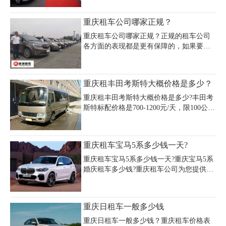
023-67387888；沙坪坝区重庆西站另有凯
一款车型也不会相差太多。一般单纯的只
尊租车服务点(凤中路168号)，营业至
租用车辆，租车价格是200元/天乃至上万
重庆租车公司哪家正规？
22:00。江北区火车站附
元/天都有，一般经济型的车型在200元/天
到1500元/天之间，您可以根据个人的爱
重庆租车公司哪家正规？正规的租车公司
好、经济实力等选择适合您的车型。具体
各方面的表现都是更有保障的，如果要在
重庆租车需要多少钱，您可以来电咨询。
重庆租车的话，一定要提前去做好预定的
规划，重庆嘉诚租车公司价格实惠，手续
简单，是一家专业的汽车租赁公司,主要提
重庆租丰田考斯特大概价格是多少？
供旅游租车、机场租车、豪车租赁、商务
租车、会议租车、婚庆租车、工程用车、
重庆租丰田考斯特大概价格是多少?丰田考
单位用车、长租、短租、日租等服务,车型
斯特标配价格是700-1200元/天，限100公
齐全,欢迎来电咨询!
里。此价格不含油费过路费，配有一名专
业司机。中巴车租车价格一般按照出行的
行程来计算，路程越远价格则高。
重庆租车宝马5系多少钱一天?
重庆租车宝马5系多少钱一天?重庆宝马5系
婚庆租车多少钱?重庆租车公司为您提供重
庆宝马5系婚车租赁价格800元起,,以及与宝
马5系同级别车型价格，重庆租车专业平
台，交易更靠谱、省心省钱!
重庆日租车一般多少钱
重庆日租车一般多少钱？重庆租车价格表