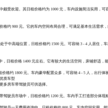
受欢迎。其日租价格约为 1000 元，车内设施简洁实用，可容纳
约 900 元。它的车内空间布局合理，可满足基本生活需求，能住
于中高端位置，日租价格约 1500 元。可容纳 3 - 4 人
服务中，日租价格 1400 元左右。它有较大的生活空间，床铺舒
租价格约 1800 元。车内豪华配置众多，可容纳 4 - 5 人，
优质车型
更多房车带驾驶员可供选择。
驶员市场中，日租价格约 1200 元。车内手工打造部分体现精致
驾驶员一天费用咨询中，日租价格约 800 元。车内空间实用，