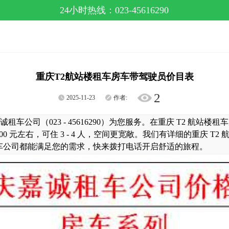
24小时热线：023-45616290
重庆T2航站楼租车房车带驾驶员价目表
2
2025-11-23
作者:
车公司（023 - 45616290）为您服务。在重庆 T2 航站楼
1500 元左右，可住 3 - 4 人，空间更宽敞。我们有详细的重庆 
车公司都能满足您的需求，快来拨打电话开启舒适的旅程。