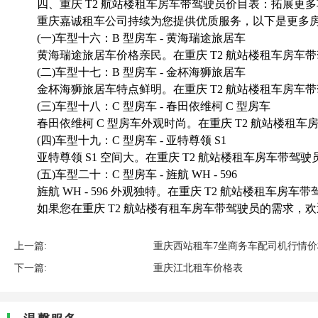
四、重庆 T2 航站楼租车房车带驾驶员价目表：拓展更多
重庆嘉诚租车公司持续为您提供优质服务，以下是更多房
(一)车型十六：B 型房车 - 黄海瑞途旅居车
黄海瑞途旅居车价格亲民。在重庆 T2 航站楼租车房车带
(二)车型十七：B 型房车 - 金杯海狮旅居车
金杯海狮旅居车特点鲜明。在重庆 T2 航站楼租车房车带
(三)车型十八：C 型房车 - 春田依维柯 C 型房车
春田依维柯 C 型房车外观时尚。在重庆 T2 航站楼租车
(四)车型十九：C 型房车 - 亚特尊领 S1
亚特尊领 S1 空间大。在重庆 T2 航站楼租车房车带驾驶
(五)车型二十：C 型房车 - 旌航 WH - 596
旌航 WH - 596 外观独特。在重庆 T2 航站楼租车房
如果您在重庆 T2 航站楼有租车房车带驾驶员的需求，欢迎拨打
上一篇:
重庆西站租车7坐商务车配司机行情价
下一篇:
重庆江北租车价格表