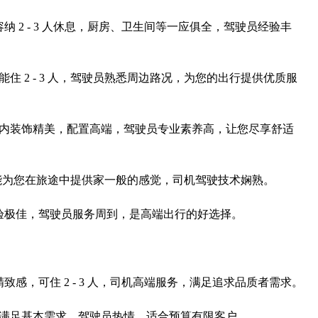
 2 - 3 人休息，厨房、卫生间等一应俱全，驾驶员经验丰
 2 - 3 人，驾驶员熟悉周边路况，为您的出行提供优质服
居住，车内装饰精美，配置高端，驾驶员专业素养高，让您尽享舒适
适，能为您在旅途中提供家一般的感觉，司机驾驶技术娴熟。
出行体验极佳，驾驶员服务周到，是高端出行的好选择。
感，可住 2 - 3 人，司机高端服务，满足追求品质者需求。
能满足基本需求，驾驶员热情，适合预算有限客户。