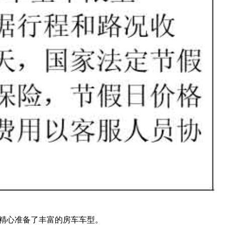
为您精心准备了丰富的房车车型。