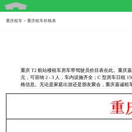
重庆租车
>
重庆租车价格表
重庆 T2 航站楼租车房车带驾驶员价目表在此。重庆嘉诚租
元，可容纳 2 - 3 人，车内设施齐全；C 型房车日租 
格信息。无论是家庭出游还是朋友聚会，重庆嘉诚租