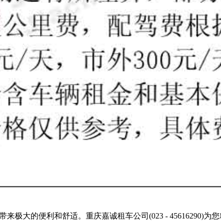
大的便利和舒适。重庆嘉诚租车公司(023 - 45616290)