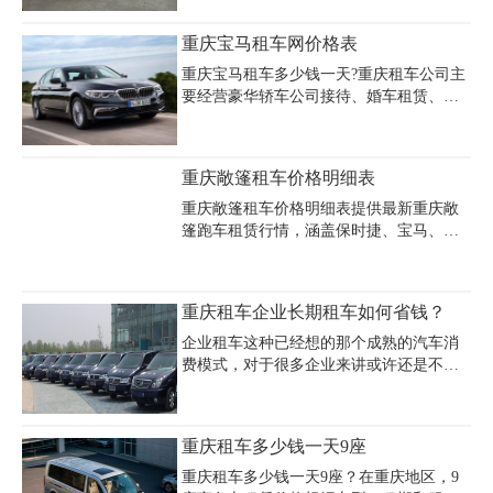
V260：日租700~1000元/天。奔驰唯雅诺：
日租700~1000元/天。丰田考斯特：日租
重庆宝马租车网价格表
800~1200元/天。
重庆宝马租车多少钱一天?重庆租车公司主
要经营豪华轿车公司接待、婚车租赁、高
端商务会议用车等服务。为您提供最新的
重庆宝马租车网价格表，轻松了解重庆宝
马婚车租赁价格、重庆宝马7系租车价格、
重庆敞篷租车价格明细表
重庆宝马5系租车价格，重庆租车宝马价格
欢迎来电咨询。
重庆敞篷租车价格明细表提供最新重庆敞
篷跑车租赁行情，涵盖保时捷、宝马、奔
驰等豪华品牌敞篷车型。保时捷911敞篷版
日租金约3500元起，宝马4系敞篷日租
1600-2000元，奔驰E级敞篷婚车600元/次
重庆租车企业长期租车如何省钱？
（50公里）。高端敞篷车型如法拉利、兰
博基尼日租费用超万元，押金通常需3-5万
企业租车这种已经想的那个成熟的汽车消
元。经济型敞篷车如大众甲壳虫日租约
费模式，对于很多企业来讲或许还是不熟
800-1200元，押金3000-5000元。租车建议
悉，但是随着企业消费习惯的改变，以及
选择正规公司，验车时全程录像，注意合
现在城市的用车政策，越来越多的企业开
同条款和保险细则，普通敞篷车押金多在
始租车而不自购汽车，那么重庆租车企业
重庆租车多少钱一天9座
几千元，超跑级则需数万元押金。重庆敞
长期租车如何省钱呢？
篷车租赁支持日租/月租，部分车型芝麻
重庆租车多少钱一天9座？在重庆地区，9