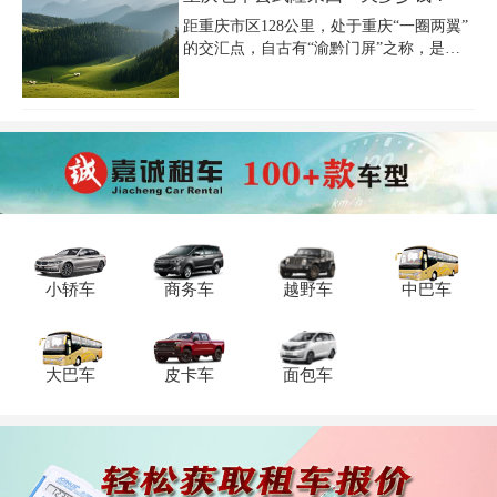
天、旺季提前7天。首次租车建议
距重庆市区128公里，处于重庆“一圈两翼”
的交汇点，自古有“渝黔门屏”之称，是千
里乌江一颗璀璨的明珠，每年吸引了众多
游客前往参观，那么重庆包车去武隆来回
一天多少钱？重庆包车去武隆所选车型不
同价格也不同，重庆租车公司提供一份重
庆包车去武隆报价单，重庆包车去武隆来
回费用一目了然。
小轿车
商务车
越野车
中巴车
大巴车
皮卡车
面包车