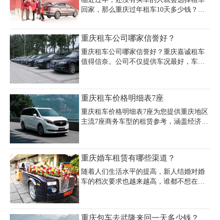
备高端电器和豪华内饰。我们公司（023 -
回家，那么重庆过年租车10天多少钱？春
45616290）的司机专业可靠，车辆定期维
节重庆租车一般多少钱?重庆过年租车多少
护。无论是自驾还是包车游，在重庆朝天
钱一天得看所选的车型、平台以及租车时
重庆租车公司哪家信誉好？
门租车房车租司机，选择我们公司，让您
间,相对于平时而言,春节期间租车价格肯定
旅途无忧，欢迎来电咨询预订。
的是有所上涨的。而选择过年租车回家，
重庆租车公司哪家信誉好？重庆嘉诚租车
了解清楚价格有备无患，是非常有必要
值得信奈。公司不仅提供车况最好，车型
的。
最新的越野车，还有专业化的24小时的取
还车服务和客户服务，不仅可以随时随地
满足客户的租车服务需求，更可为客户的
重庆租车价格明细表7座
安全行车保驾护航。重庆租车公司电
话:023-45616290
重庆租车价格明细表7座为您提供重庆地区
主流7座商务车型的租赁参考，涵盖经济型
到豪华车型的日租金及费用详情。江淮瑞
风7座商务车日租280元，日限300公里，超
公里1元/公里；别克GL8商务车400元/天，
重庆婚车租赁有哪些渠道？
奔驰V260高端车型1500元/天，丰田埃尔法
尊享版1800元/天。费用不含油费、路桥费
随着人们生活水平的提高，新人结婚对婚
及停车费，需自行承担油费并满油归还，
车的档次要求也越来越高，谁都不想在人
若配备司机则需支付每日200-300元代驾费
生大事上留下遗憾。重庆婚车租赁的不断
及食宿。租车建议选择重庆嘉诚租车等排
发展给新人们提供了更好的婚车服务，成
名前十企业，会员享优惠且提供日租、月
为众多年轻人的选择"
重庆包车去武隆来回一天多少钱？
租及年租灵活方案，预订需淡季提前2-3