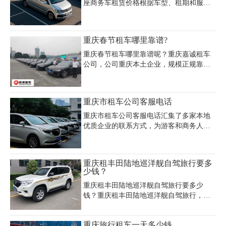
座商务车租赁价格根据车型、租期和服务
内容有所不同。经济型车型如江淮瑞风
M4、福特全顺日租价格约400-600元，舒适
型如依维柯欧胜日租600-800元，高端车型
重庆春节租车哪里靠谱?
如奔驰威霆日租800-1200元。部分公司提
供包月服务，如别克GL8月租约8500元，
重庆春节租车哪里靠谱呢？重庆嘉诚租车
福特全顺月租6500-7500元，包含司机服务
公司，公司重庆本土企业，规模正规靠谱
则月租增加至7500-9000元。租车费用受淡
信誉度极高。公司车辆三年内全新，车型
旺季、里程限制、保险等因素影响，建议
较多，满足不同需求。车辆保险齐全，高
提前咨询确认细节。重庆嘉诚租车等专业
中低档轿车、商务车、中巴车、越野车、
重庆市租车公司客服电话
租车公司提供多种车型选择，车辆均经过
大巴车等。租车流程简单，只需提供身份
严格检测并配备全险，支持自
证、驾驶证以及卡。
重庆市租车公司客服电话汇集了多家本地
优质企业的联系方式，为游客和商务人士
提供便捷查询通道。重庆汽车租赁公司提
供400-155-6666全国热线，覆盖经济型轿车
到豪华商务车全品类车型，支持线上预约
重庆租丰田陆地巡洋舰自驾旅行要多
和24小时客服响应。专城汽车租赁(023-
少钱？
68009096)位于渝中区，神行者汽车(023-
重庆租丰田陆地巡洋舰自驾旅行要多少
66600006)提供主城区送车上门服务，并设
钱？重庆租丰田陆地巡洋舰自驾旅行，特
有江北、沙坪坝等多区域分店电话。渝汇
别是进入藏区旅行，陆地巡洋舰绝对是租
汽车经纪(13320260220)专注商务婚庆租
赁的畅销款，外观大气不说，内饰也相当
车，巨顺运输(023-67013133)则提供大客车
重庆旅行租车一天多少钱
时尚，具有完美的驾驶感和乘坐舒适感，