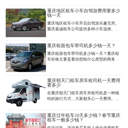
租赁价格更高，15座全顺日租500元，30-
议服务、机场接送，提前预约,长租,短租等
49座大客车日租约1200元。此外，租车费
重庆地区租车小车自驾游费用要多少
业务。本公司拥有各种高、中、低档客
用可能受季节、节假日影响，春节期间或
钱一天
车、商务车，车况良好，租车车型有奥迪
旅游旺季价格可能上浮20%-3
A6L、奥迪A8，7-11座瑞丰商务，14、17
重庆地区租车小车开启自驾游乐趣无穷。
座丰田海狮、奔驰MP100、15/17座全顺、
重庆嘉诚租车公司提供多样小车选择。如
依维柯、18-26座豪华考斯特、33座、
大众 Polo，重庆地区租车小车自驾游费用
39.45、47，50，55座大客以及多辆小轿车
一天大概在 200 - 300 元，其小巧灵活，在
重庆租面包车带司机多少钱一天？
等各种车辆。是一家集汽车租赁、汽车修
重庆的山城道路行驶方便，车内空间虽紧
理、等各项汽车相关行业于一体的综合性
凑但能满足基本出行需求。本田飞度日租
重庆租面包车带司机多少钱一天？重庆租
公司、
约 250 - 350 元，动力较好且后备箱有一定
车价格主要是看你想租什么类型的商务
储物空间。重庆地区租车小车费用要多少
车。一般就四五百元一天，像奔驰商务面
钱一天取决于车型。重庆嘉诚租车公司
包车之类的中高端车型七八百一天。同时
（电话：023 - 45616290）对车辆认真维
还要看车型的新旧程度，以及你路程的远
重庆朝天门租车房车租司机一天费用
护，车况有保障，租车流程简单，还可依
近。以下是重庆租车公司提供的重庆租面
要多少
您行程规划特色自驾路线，推荐周边美景
包车自驾的价格表：
与美食，让您在重庆地区租车自驾游
在重庆朝天门租车房车并租司机是一种独
特的旅行方式，大家都关心一天费用。重
庆嘉诚租车公司的小型房车日租 1000 -
1200 元，车内设施齐全，可满足基本生活
重庆过年租车10天多少钱？春节重庆
需求。中型房车日租 1500 - 1800 元，空间
租车一般多少钱？
更宽敞，舒适度更高，有独立卧室等区
域。大型豪华房车日租 2000 - 2500 元，配
临近过年，还没有买车的人就会选择租车