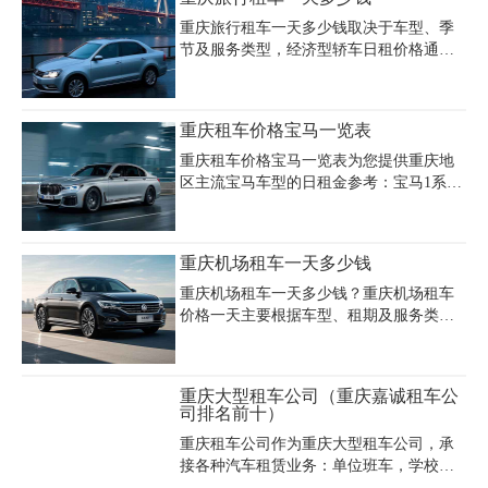
租赁及单位接待服务。卓越租赁覆盖万州
是一款越野与豪华完美结合的,日租价格：
区，首
重庆旅行租车一天多少钱取决于车型、季
900~1200元/天.
节及服务类型，经济型轿车日租价格通常
在100-200元，中端商务车如别克GL8约
300-500元，豪华SUV或越野车如霸道、酷
路泽可达600-1500元，旅游旺季（6-9月）
重庆租车价格宝马一览表
价格普遍上涨30%-50%。重庆旅行租车费
用明细包含基础租金、保险费（约50-100
重庆租车价格宝马一览表为您提供重庆地
元/天）、油费及里程限制（超350公里/天
区主流宝马车型的日租金参考：宝马1系
需额外计费），部分公司可能收取异地还
（1.5T）日租约300元、宝马3系（2.0T）
车费或加班费（如22:00后用车加收200元/
450-600元、宝马5系（2.0T）500-600元、
趟）。若选择重庆旅行租车带司机服务，
宝马7系（3.0T）1500元起，敞篷轿跑车型
重庆机场租车一天多少钱
费用通常增加50%-100%，例如7座商务车
如宝马4系（2.0T）800-900元/天，高性能
带司机日租约
版宝马M4（3.0T）日租1500-1800元，混合
重庆机场租车一天多少钱？重庆机场租车
动力跑车宝马i8（1.5T）则需2500元/天。
价格一天主要根据车型、租期及服务类型
租赁价格受车型配置、租期长短及旅游旺
有所差异。普通轿车如大众朗逸、别克凯
季影响，长期租赁（月租/年租）可享更大
越等经济型车辆日租金约160-260元，中高
优惠，例如宝马5系月租约12000元。重庆
端车型如奥迪A4、宝马3系日租价约350-
重庆大型租车公司（重庆嘉诚租车公
安润租车等专业公司提供
700元。商务车方面，7座别克GL8日租400
司排名前十）
元，奔驰威霆等豪华商务车价格达700-
重庆租车公司作为重庆大型租车公司，承
1500元，若需配驾服务，费用通常包含司
接各种汽车租赁业务：单位班车，学校班
机工资（约260元/天）。中巴车及大巴车
车、旅游包车，长途包车，婚庆服务、会