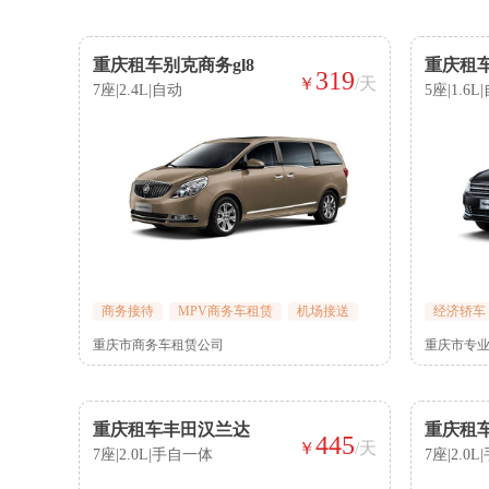
重庆租车别克商务gl8
重庆租
319
￥
/天
7座|2.4L|自动
5座|1.6L
商务接待
MPV商务车租赁
机场接送
经济轿车
重庆市商务车租赁公司
重庆市专
重庆租车丰田汉兰达
重庆租
445
￥
/天
7座|2.0L|手自一体
7座|2.0L