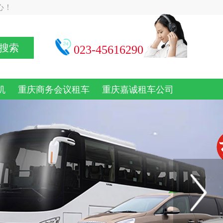
心！
搜索
023-45616290
机
重庆商务会议租车
重庆嘉诚租车公司