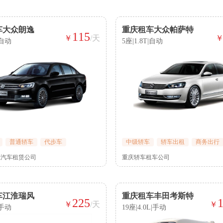
车大众朗逸
重庆租车大众帕萨特
115
￥
/天
|自动
5座|1.8T|自动
普通轿车
代步车
中级轿车
轿车出租
商务出行
业汽车租赁公司
重庆轿车租车公司
车江淮瑞风
重庆租车丰田考斯特
225
￥
/天
￥
|手动
19座|4.0L|手动