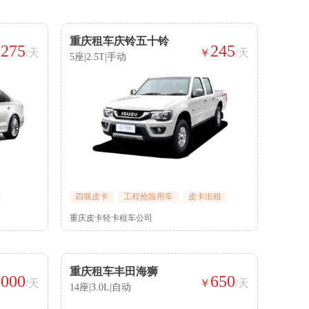
重庆租车庆铃五十铃
275
245
￥
/天
￥
/天
5座|2.5T|手动
四驱皮卡
工程抢险用车
皮卡出租
重庆皮卡轻卡租车公司
重庆租车丰田海狮
1000
650
/天
￥
/天
14座|3.0L|自动