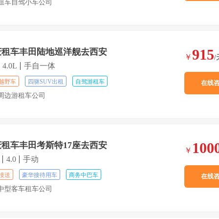
租车自驾小车公司
915
庆租车丰田陆地巡洋舰去西安
￥
/
4.0L
手自一体
越野车
四驱SUV出租
自驾游租车
在线
周边游租车公司
100
庆租车丰田考斯特17座去西安
￥
4.0
手动
接送
豪华接待用车
商务中巴车
在线
中型客车租车公司