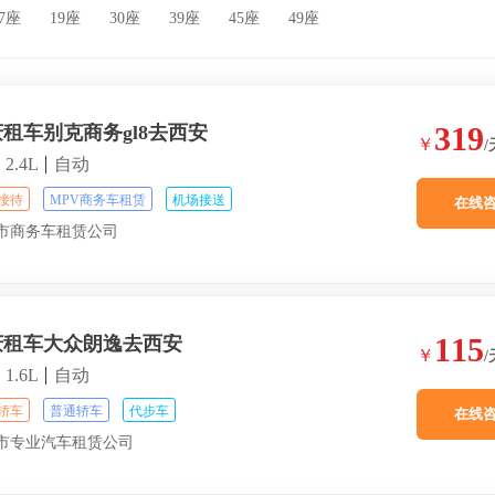
17座
19座
30座
39座
45座
49座
319
租车别克商务gl8去西安
￥
/
2.4L
自动
接待
MPV商务车租赁
机场接送
在线
市商务车租赁公司
115
庆租车大众朗逸去西安
￥
/
1.6L
自动
轿车
普通轿车
代步车
在线
市专业汽车租赁公司