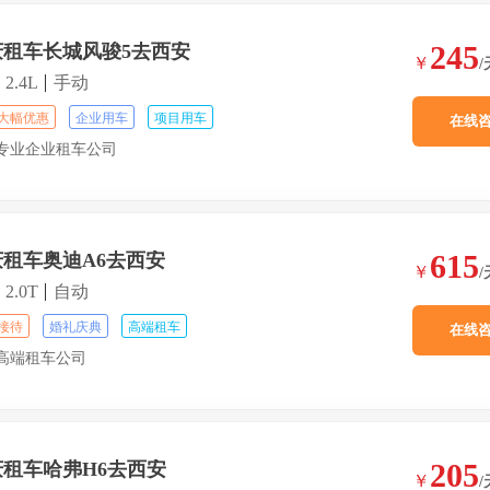
245
庆租车长城风骏5去西安
￥
/
2.4L
手动
大幅优惠
企业用车
项目用车
在线
专业企业租车公司
615
庆租车奥迪A6去西安
￥
/
2.0T
自动
接待
婚礼庆典
高端租车
在线
高端租车公司
205
庆租车哈弗H6去西安
￥
/