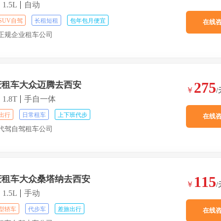
1.5L
自动
SUV自驾
长租短租
包年包月便宜
在线
正规企业租车公司
275
庆租车大众迈腾去西安
￥
/
1.8T
手自一体
出行
日常租车
上下班代步
在线
代驾自驾租车公司
115
庆租车大众桑塔纳去西安
￥
/
1.5L
手动
型轿车
代步车
差旅出行
在线