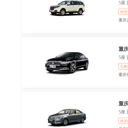
5座
经济
重庆
重
5座
公务
重庆
重
5座
经济