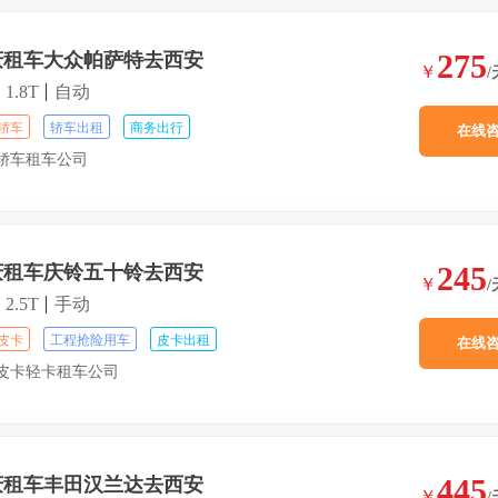
275
庆租车大众帕萨特去西安
￥
/
1.8T
自动
轿车
轿车出租
商务出行
在线
轿车租车公司
245
庆租车庆铃五十铃去西安
￥
/
2.5T
手动
皮卡
工程抢险用车
皮卡出租
在线
皮卡轻卡租车公司
445
庆租车丰田汉兰达去西安
￥
/