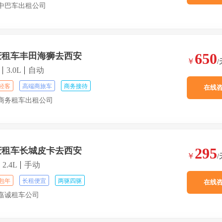
中巴车出租公司
650
庆租车丰田海狮去西安
￥
/
3.0L
自动
轻客
高端商旅车
商务接待
在线
商务租车出租公司
295
庆租车长城皮卡去西安
￥
/
2.4L
手动
包年
长租便宜
两驱四驱
在线
嘉诚租车公司