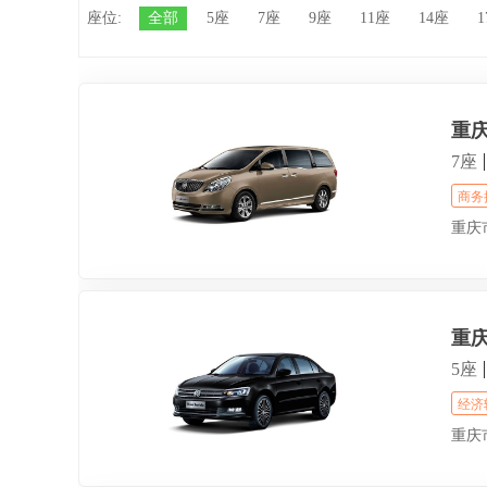
座位:
全部
5座
7座
9座
11座
14座
重庆
7座
商务
重庆
重
5座
经济
重庆