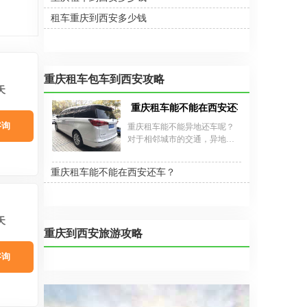
车包车费用通常包含司机工
租车重庆到西安多少钱
资、油费及基础服务，日均综
合费用约730-1000元。若选择带
司机服务，需额外支付司机日
薪（约200-300元）及超时加班
费（30元/小时）。异地还车费
重庆租车包车到西安攻略
用按距离计算，重庆至西安约
天
700公里，异地还车费约700
元。包车总费用还需考虑油费
重庆租车能不能在西安还车？
（约0.8-1.2元/公里）、过路费
咨询
重庆租车能不能异地还车呢？
（约500元）及车辆押金（经济
对于相邻城市的交通，异地取
型3000元
还车的服务还是大家在出行的
时候比较方便的一种选择，目
重庆租车能不能在西安还车？
前支持异地换车服务的公司也
很多。重庆嘉诚租车公司提供
重庆租车异地还车服务，可以
在成都、拉萨、西宁、遵义、
天
西安等大西南地区各大省会城
重庆到西安旅游攻略
市还车。
咨询