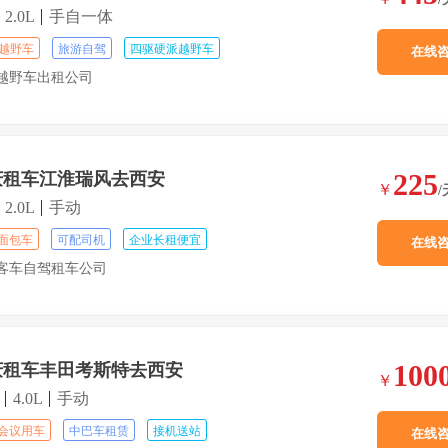
2.0L
手自一体
V越野车
旅游自驾
四驱硬派越野车
在线
越野车出租公司
225
庆租车江淮瑞风去西安
￥
/
2.0L
手动
面包车
可配司机
企业长租便宜
在线
客车自驾租车公司
100
庆租车丰田考斯特去西安
￥
4.0L
手动
会议用车
中巴车租赁
接机送站
在线