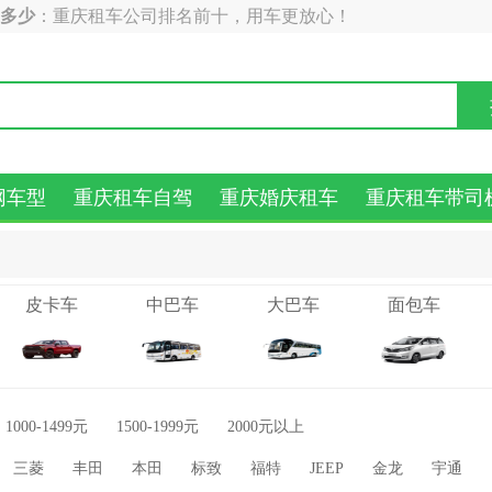
用多少
：重庆租车公司排名前十，用车更放心！
网车型
重庆租车自驾
重庆婚庆租车
重庆租车带司
皮卡车
中巴车
大巴车
面包车
1000-1499元
1500-1999元
2000元以上
三菱
丰田
本田
标致
福特
JEEP
金龙
宇通